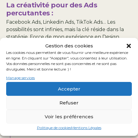
La créativité pour des Ads
percutantes :
Facebook Ads, Linkedin Ads, TikTok Ads… Les
possibilités sont infinies, mais la clé réside dans la
stratégie. Force de mon expérience en Design
Graphique, je te propose des visuels éprouvés qui
Gestion des cookies
poussent à l’Action.
Les cookies nous permettent de vous fournir une meilleure expérience
en ligne. En cliquant sur "Aceppter", vous consentez à leur utilisation.
Les réseaux sociaux permettent un ciblage
Vos données personnelles ne sont pas concernées et ne sont pas
divulguées. Merci et bonne lecture :) !
sufisamment précis et une approche graphique
très Intéressante pour générer de la Conversion.
Manage services
Précisemment quand ton objectif est de créer
Accepter
une expérience de Marque complète.
Refuser
4 étapes simples :
Création de la stratégie
Voir les préférences
Politique de cookies
Mentions Légales
Gestion des conversions